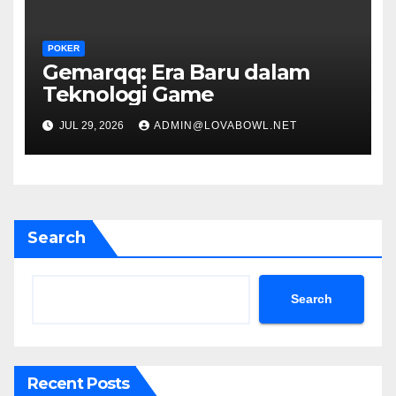
POKER
Gemarqq: Era Baru dalam
Teknologi Game
JUL 29, 2026
ADMIN@LOVABOWL.NET
Search
Search
Recent Posts