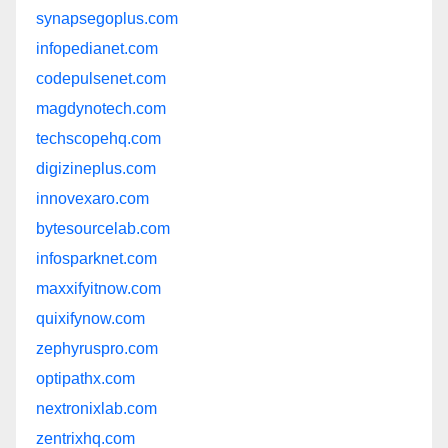
synapsegoplus.com
infopedianet.com
codepulsenet.com
magdynotech.com
techscopehq.com
digizineplus.com
innovexaro.com
bytesourcelab.com
infosparknet.com
maxxifyitnow.com
quixifynow.com
zephyruspro.com
optipathx.com
nextronixlab.com
zentrixhq.com