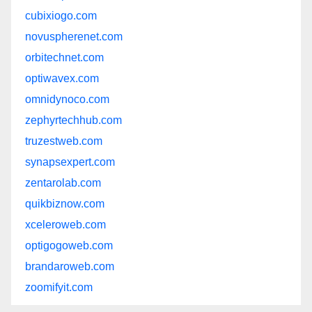
cubixiogo.com
novuspherenet.com
orbitechnet.com
optiwavex.com
omnidynoco.com
zephyrtechhub.com
truzestweb.com
synapsexpert.com
zentarolab.com
quikbiznow.com
xceleroweb.com
optigogoweb.com
brandaroweb.com
zoomifyit.com