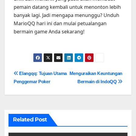
pemain datang kembali untuk menonton lebih
banyak lagi. Jadi mengapa menunggu? Unduh
MarioQQ hari ini dan mulai petualangan
bermain game Anda sekarang!
Post
Elangqq: Tujuan Utama
Menguraikan Keuntungan
Penggemar Poker
Bermain di IndoQQ
navigation
Related Post