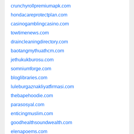
crunchyrollpremiumapk.com
hondacareprotectplan.com
casinogamblingcasino.com
towtimenews.com
draincleaningdirectory.com
baotangmythuathcm.com
jethukukburosu.com
somniumforge.com
bloglibraries.com
luleburgaznakliyatfirmasi.com
thebapehoodie.com
parasosyal.com
enticingmuslim.com
goodhealthsoundwealth.com
elenapoems.com