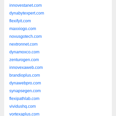
innovestanet.com
dynabytexpert.com
flexifyit.com
maxxiogo.com
novusgotech.com
nextronnet.com
dynamoxco.com
zenturogen.com
innovexaweb.com
brandioplus.com
dynawebpro.com
synapsegen.com
flexipathlab.com
vividushq.com
vortexaplus.com