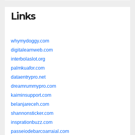
Links
whymydoggy.com
digitalearnweb.com
interbolaslot.org
palmkuafor.com
dataentrypro.net
dreamrummypro.com
kaiminsupport.com
belanjareceh.com
shannonsticker.com
insprationbuzz.com
passeiodebarcoarraial.com