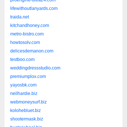
lifewithoutlanyards.com
traida.net
kitchandhoney.com
metro-bistro.com
howtosolv.com
delicesdemanon.com
testboo.com
weddingdressstudio.com
premiumplox.com
yayosbk.com
neilhardie.biz
webmoneysurf.biz
kolohebluet.biz
shootermask.biz