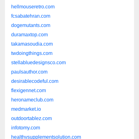
hellmouseretro.com
fcsabatehran.com
dogemutants.com
duramaxtop.com
takamasoudia.com
twdoingthings.com
stellabluedesignsco.com
paulsauthor.com
desirablecodeful.com
flexigennet.com
heronameclub.com
medmarket.io
outdoortablez.com
infotomy.com
healthysupplementsolution.com