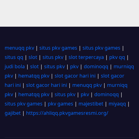
menuqq pkv
|
situs pkv games
|
situs pkv games
|
situs qq
|
slot
|
situs pkv
|
slot terpercaya
|
pkv qq
|
judi bola
|
slot
|
situs pkv
|
pkv
|
dominoqq
|
murniqq
pkv
|
hematqq pkv
|
slot gacor hari ini
|
slot gacor
hari ini
|
slot gacor hari ini
|
menuqq pkv
|
murniqq
pkv
|
hematqq pkv
|
situs pkv
|
pkv
|
dominoqq
|
situs pkv games
|
pkv games
|
majestibet
|
miyaqq
|
gajibet
|
https://ahliqq.pkvgamesresmi.org/