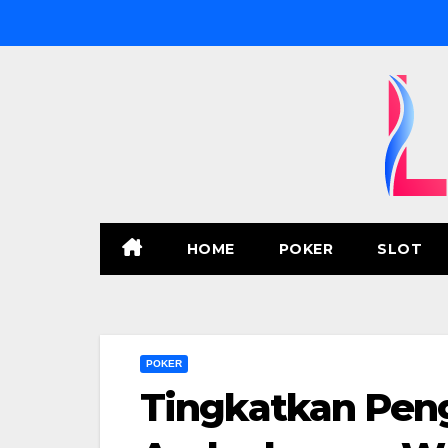
Skip
to
content
HOME
POKER
SLOT
POKER
Tingkatkan Pe