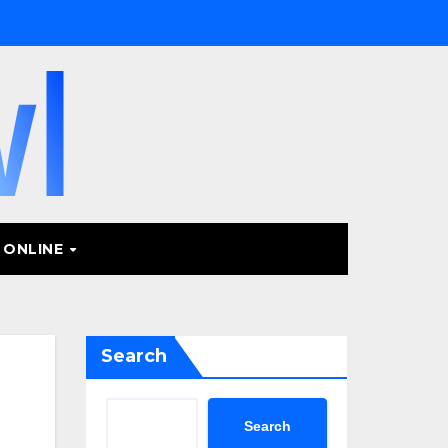
I ONLINE
Search
Search