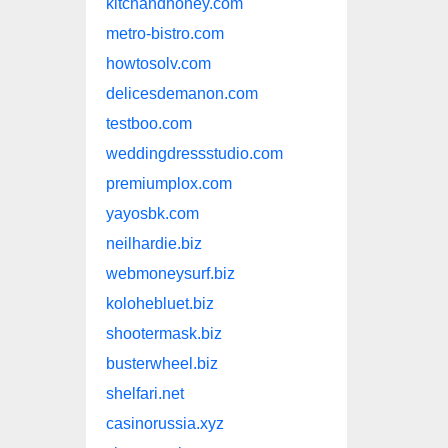
kitchandhoney.com
metro-bistro.com
howtosolv.com
delicesdemanon.com
testboo.com
weddingdressstudio.com
premiumplox.com
yayosbk.com
neilhardie.biz
webmoneysurf.biz
kolohebluet.biz
shootermask.biz
busterwheel.biz
shelfari.net
casinorussia.xyz