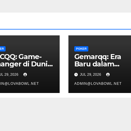
ER
POKER
CQQ: Game-
Gemarqq: Era
anger di Dunia
Baru dalam
knologi
Teknologi Game
L 29, 2026
JUL 29, 2026
munikasi
IN@LOVABOWL.NET
ADMIN@LOVABOWL.NET