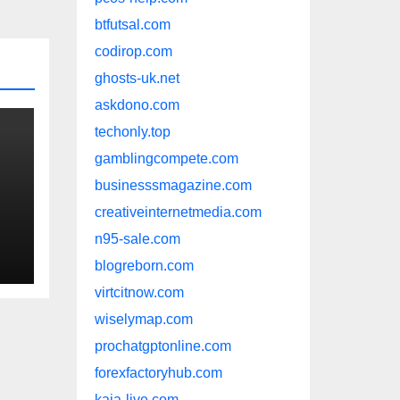
btfutsal.com
codirop.com
ghosts-uk.net
askdono.com
techonly.top
gamblingcompete.com
businesssmagazine.com
creativeinternetmedia.com
n95-sale.com
blogreborn.com
virtcitnow.com
wiselymap.com
prochatgptonline.com
forexfactoryhub.com
kaja-live.com