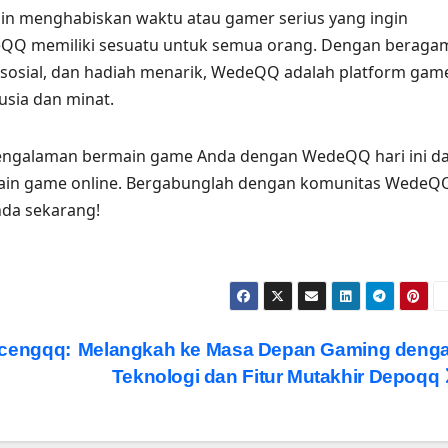
gin menghabiskan waktu atau gamer serius yang ingin
eQQ memiliki sesuatu untuk semua orang. Dengan beraga
r sosial, dan hadiah menarik, WedeQQ adalah platform gam
usia dan minat.
engalaman bermain game Anda dengan WedeQQ hari ini d
ain game online. Bergabunglah dengan komunitas WedeQ
nda sekarang!
cengqq:
Melangkah ke Masa Depan Gaming deng
Teknologi dan Fitur Mutakhir Depoqq