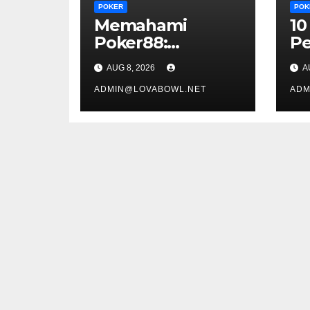
POKER
POK
Memahami
10
Poker88:
Pe
Panduan
Pe
AUG 8, 2026
A
Komprehensif
M
untuk Pemula
ADMIN@LOVABOWL.NET
Le
ADM
T