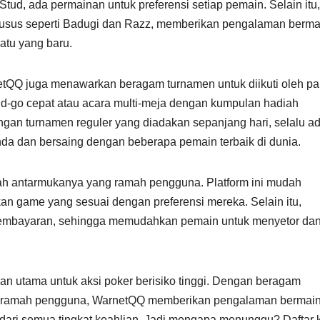
tud, ada permainan untuk preferensi setiap pemain. Selain itu,
sus seperti Badugi dan Razz, memberikan pengalaman berma
atu yang baru.
tQQ juga menawarkan beragam turnamen untuk diikuti oleh pa
nd-go cepat atau acara multi-meja dengan kumpulan hadiah
an turnamen reguler yang diadakan sepanjang hari, selalu a
da dan bersaing dengan beberapa pemain terbaik di dunia.
lah antarmukanya yang ramah pengguna. Platform ini mudah
 game yang sesuai dengan preferensi mereka. Selain itu,
embayaran, sehingga memudahkan pemain untuk menyetor da
an utama untuk aksi poker berisiko tinggi. Dengan beragam
g ramah pengguna, WarnetQQ memberikan pengalaman bermai
 dari semua tingkat keahlian. Jadi mengapa menunggu? Daftar 