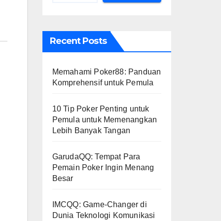
Recent Posts
Memahami Poker88: Panduan
Komprehensif untuk Pemula
10 Tip Poker Penting untuk
Pemula untuk Memenangkan
Lebih Banyak Tangan
GarudaQQ: Tempat Para
Pemain Poker Ingin Menang
Besar
IMCQQ: Game-Changer di
Dunia Teknologi Komunikasi