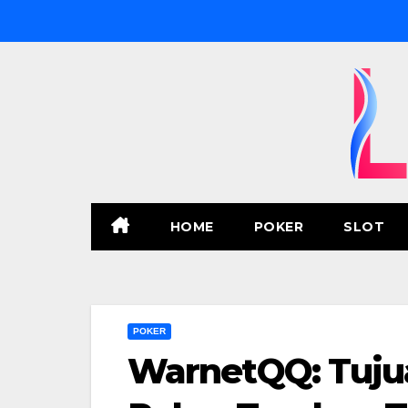
Skip
to
content
HOME
POKER
SLOT
POKER
WarnetQQ: Tuju