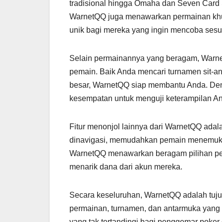
tradisional hingga Omaha dan Seven Card S
WarnetQQ juga menawarkan permainan khu
unik bagi mereka yang ingin mencoba sesu
Selain permainannya yang beragam, Warne
pemain. Baik Anda mencari turnamen sit-a
besar, WarnetQQ siap membantu Anda. Deng
kesempatan untuk menguji keterampilan An
Fitur menonjol lainnya dari WarnetQQ ada
dinavigasi, memudahkan pemain menemukan
WarnetQQ menawarkan beragam pilihan p
menarik dana dari akun mereka.
Secara keseluruhan, WarnetQQ adalah tuju
permainan, turnamen, dan antarmuka yan
yang tak tertandingi bagi penggemar poker