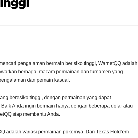
inggi
encari pengalaman bermain berisiko tinggi, WarnetQQ adalah
enawarkan berbagai macam permainan dan turnamen yang
rpengalaman dan pemain kasual.
ang beresiko tinggi, dengan permainan yang dapat
Baik Anda ingin bermain hanya dengan beberapa dolar atau
rnetQQ siap membantu Anda.
tQQ adalah variasi permainan pokernya. Dari Texas Hold’em