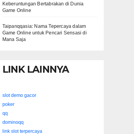
Keberuntungan Bertabrakan di Dunia
Game Online
Taipanqqasia: Nama Tepercaya dalam
Game Online untuk Pencari Sensasi di
Mana Saja
LINK LAINNYA
slot demo gacor
poker
qq
dominoqq
link slot terpercaya