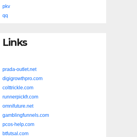
pkv
qq
Links
prada-outlet.net
digigrowthpro.com
colttrickle.com
runnerpickfr.com
omnifuture.net
gamblingfunnels.com
pcos-help.com
btfutsal.com