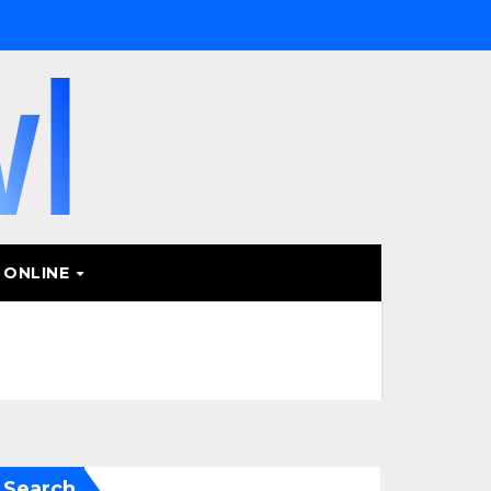
I ONLINE
Search