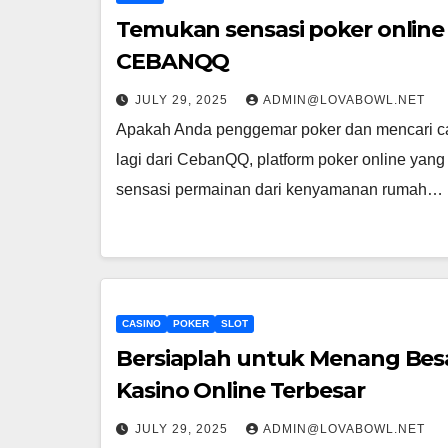
Temukan sensasi poker online
CEBANQQ
JULY 29, 2025
ADMIN@LOVABOWL.NET
Apakah Anda penggemar poker dan mencari car
lagi dari CebanQQ, platform poker online y
sensasi permainan dari kenyamanan rumah…
CASINO
POKER
SLOT
Bersiaplah untuk Menang Be
Kasino Online Terbesar
JULY 29, 2025
ADMIN@LOVABOWL.NET