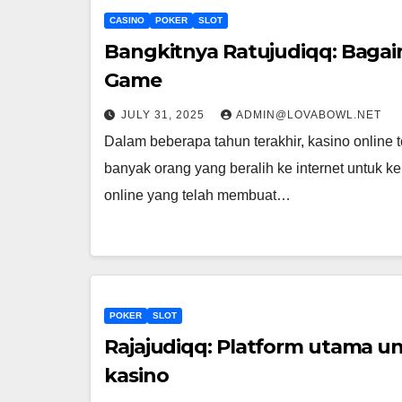
CASINO
POKER
SLOT
Bangkitnya Ratujudiqq: Bagai
Game
JULY 31, 2025
ADMIN@LOVABOWL.NET
Dalam beberapa tahun terakhir, kasino online
banyak orang yang beralih ke internet untuk 
online yang telah membuat…
POKER
SLOT
Rajajudiqq: Platform utama u
kasino