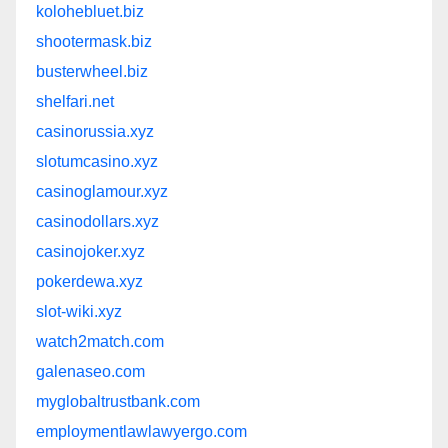
kolohebluet.biz
shootermask.biz
busterwheel.biz
shelfari.net
casinorussia.xyz
slotumcasino.xyz
casinoglamour.xyz
casinodollars.xyz
casinojoker.xyz
pokerdewa.xyz
slot-wiki.xyz
watch2match.com
galenaseo.com
myglobaltrustbank.com
employmentlawlawyergo.com