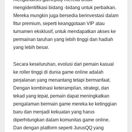
mengidentifikasi bidang -bidang untuk perbaikan.
Mereka mungkin juga bersedia berinvestasi dalam
fitur premium, seperti keanggotaan VIP atau
turnamen eksklusif, untuk mendapatkan akses ke
permainan taruhan yang lebih tinggi dan hadiah
yang lebih besar.
Secara keseluruhan, evolusi dari pemain kasual
ke roller tinggi di dunia game online adalah
perjalanan yang menantang tetapi bermanfaat.
Dengan kombinasi keterampilan, strategi, dan
tekad yang tepat, pemain dapat meningkatkan
pengalaman bermain game mereka ke ketinggian
baru dan menjadi kekuatan yang harus
diperhitungkan dalam komunitas game online.
Dan dengan platform seperti JurusQQ yang