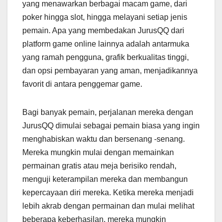
yang menawarkan berbagai macam game, dari
poker hingga slot, hingga melayani setiap jenis
pemain. Apa yang membedakan JurusQQ dari
platform game online lainnya adalah antarmuka
yang ramah pengguna, grafik berkualitas tinggi,
dan opsi pembayaran yang aman, menjadikannya
favorit di antara penggemar game.
Bagi banyak pemain, perjalanan mereka dengan
JurusQQ dimulai sebagai pemain biasa yang ingin
menghabiskan waktu dan bersenang -senang.
Mereka mungkin mulai dengan memainkan
permainan gratis atau meja berisiko rendah,
menguji keterampilan mereka dan membangun
kepercayaan diri mereka. Ketika mereka menjadi
lebih akrab dengan permainan dan mulai melihat
beberapa keberhasilan, mereka mungkin