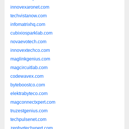
innovexaronet.com
techvistanow.com
infomatrixhq.com
cubixiosparklab.com
novaevotech.com
innovextechco.com
maglinkgenius.com
magcircuitlab.com
codewavex.com
byteboostco.com
elektrabyteco.com
magconnectxpert.com
truzestgenius.com
techpulsenet.com
zephyrtechxpert.com