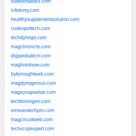
outdoortablez.com
infotomy.com
healthysupplementsolution.com
codespottech.com
techdynogo.com
magchronicle.com
digipediatech.com
maglinkitnow.com
byteinsightweb.com
magdynogenius.com
magsynapselab.com
techtronixgen.com
innovextechpro.com
magcircuitweb.com
techscopexpert.com