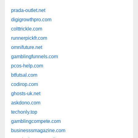
prada-outlet.net
digigrowthpro.com
colttrickle.com
runnerpickfr.com
omnifuture.net
gamblingfunnels.com
pcos-help.com
btfutsal.com
codirop.com
ghosts-uk.net
askdono.com
techonly.top
gamblingcompete.com
businesssmagazine.com