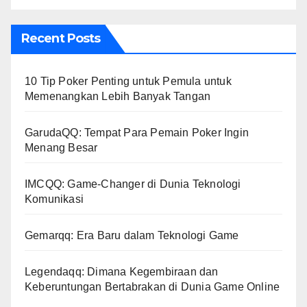
Recent Posts
10 Tip Poker Penting untuk Pemula untuk
Memenangkan Lebih Banyak Tangan
GarudaQQ: Tempat Para Pemain Poker Ingin
Menang Besar
IMCQQ: Game-Changer di Dunia Teknologi
Komunikasi
Gemarqq: Era Baru dalam Teknologi Game
Legendaqq: Dimana Kegembiraan dan
Keberuntungan Bertabrakan di Dunia Game Online