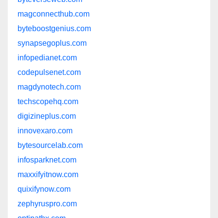
magconnecthub.com
byteboostgenius.com
synapsegoplus.com
infopedianet.com
codepulsenet.com
magdynotech.com
techscopehq.com
digizineplus.com
innovexaro.com
bytesourcelab.com
infosparknet.com
maxxifyitnow.com
quixifynow.com
zephyruspro.com