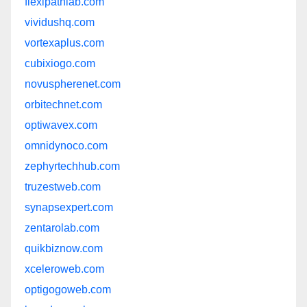
flexipathlab.com
vividushq.com
vortexaplus.com
cubixiogo.com
novuspherenet.com
orbitechnet.com
optiwavex.com
omnidynoco.com
zephyrtechhub.com
truzestweb.com
synapsexpert.com
zentarolab.com
quikbiznow.com
xceleroweb.com
optigogoweb.com