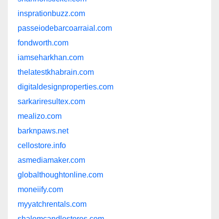
insprationbuzz.com
passeiodebarcoarraial.com
fondworth.com
iamseharkhan.com
thelatestkhabrain.com
digitaldesignproperties.com
sarkariresultex.com
mealizo.com
barknpaws.net
cellostore.info
asmediamaker.com
globalthoughtonline.com
moneiify.com
myyatchrentals.com
shalomcandlestores.com