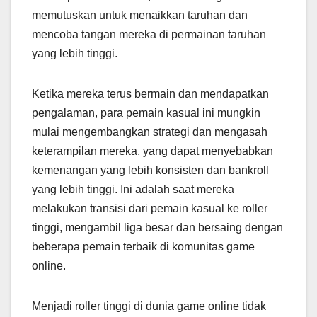
memutuskan untuk menaikkan taruhan dan
mencoba tangan mereka di permainan taruhan
yang lebih tinggi.
Ketika mereka terus bermain dan mendapatkan
pengalaman, para pemain kasual ini mungkin
mulai mengembangkan strategi dan mengasah
keterampilan mereka, yang dapat menyebabkan
kemenangan yang lebih konsisten dan bankroll
yang lebih tinggi. Ini adalah saat mereka
melakukan transisi dari pemain kasual ke roller
tinggi, mengambil liga besar dan bersaing dengan
beberapa pemain terbaik di komunitas game
online.
Menjadi roller tinggi di dunia game online tidak