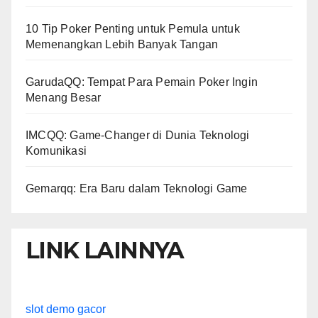
10 Tip Poker Penting untuk Pemula untuk
Memenangkan Lebih Banyak Tangan
GarudaQQ: Tempat Para Pemain Poker Ingin
Menang Besar
IMCQQ: Game-Changer di Dunia Teknologi
Komunikasi
Gemarqq: Era Baru dalam Teknologi Game
LINK LAINNYA
slot demo gacor