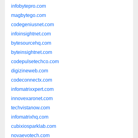
infobytepro.com
magbytego.com
codegeniusnet.com
infoinsightnet.com
bytesourcehq.com
byteinsightnet.com
codepulsetechco.com
digizineweb.com
codeconnectx.com
infomatrixxpert.com
innovexaronet.com
techvistanow.com
infomatrixhq.com
cubixiosparklab.com
novaevotech.com