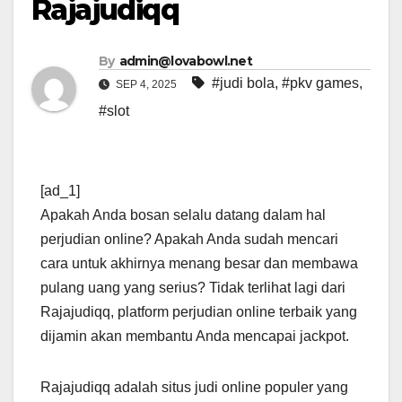
Rajajudiqq
By
admin@lovabowl.net
#judi bola
,
#pkv games
,
SEP 4, 2025
#slot
[ad_1]
Apakah Anda bosan selalu datang dalam hal
perjudian online? Apakah Anda sudah mencari
cara untuk akhirnya menang besar dan membawa
pulang uang yang serius? Tidak terlihat lagi dari
Rajajudiqq, platform perjudian online terbaik yang
dijamin akan membantu Anda mencapai jackpot.
Rajajudiqq adalah situs judi online populer yang