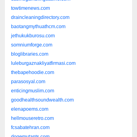
towtimenews.com
draincleaningdirectory.com
baotangmythuathcm.com
jethukukburosu.com
somniumforge.com
bloglibraries.com
luleburgaznakliyatfirmasi.com
thebapehoodie.com
parasosyal.com
enticingmuslim.com
goodhealthsoundwealth.com
elenapoems.com
hellmouseretro.com
fcsabatehran.com
dogemutants.com