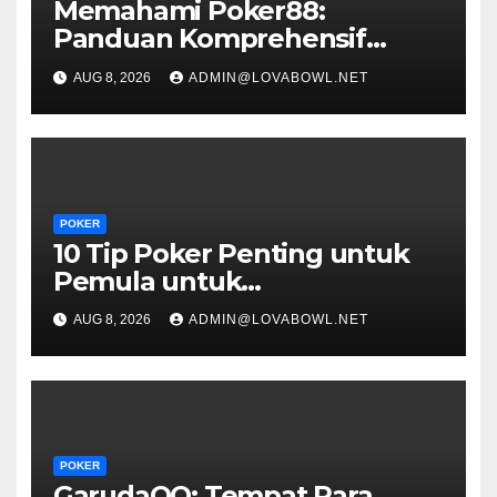
Memahami Poker88:
Panduan Komprehensif
untuk Pemula
AUG 8, 2026
ADMIN@LOVABOWL.NET
POKER
10 Tip Poker Penting untuk
Pemula untuk
Memenangkan Lebih Banyak
AUG 8, 2026
ADMIN@LOVABOWL.NET
Tangan
POKER
GarudaQQ: Tempat Para