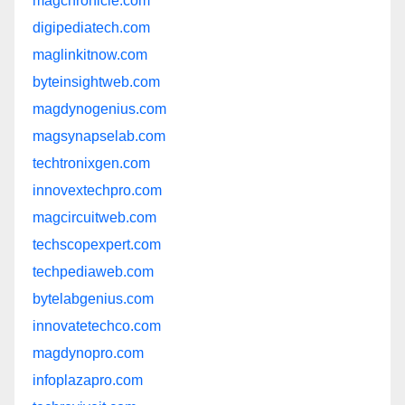
magchronicle.com
digipediatech.com
maglinkitnow.com
byteinsightweb.com
magdynogenius.com
magsynapselab.com
techtronixgen.com
innovextechpro.com
magcircuitweb.com
techscopexpert.com
techpediaweb.com
bytelabgenius.com
innovatetechco.com
magdynopro.com
infoplazapro.com