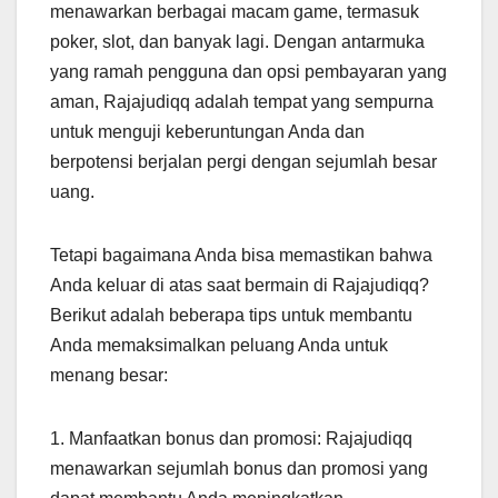
menawarkan berbagai macam game, termasuk
poker, slot, dan banyak lagi. Dengan antarmuka
yang ramah pengguna dan opsi pembayaran yang
aman, Rajajudiqq adalah tempat yang sempurna
untuk menguji keberuntungan Anda dan
berpotensi berjalan pergi dengan sejumlah besar
uang.
Tetapi bagaimana Anda bisa memastikan bahwa
Anda keluar di atas saat bermain di Rajajudiqq?
Berikut adalah beberapa tips untuk membantu
Anda memaksimalkan peluang Anda untuk
menang besar:
1. Manfaatkan bonus dan promosi: Rajajudiqq
menawarkan sejumlah bonus dan promosi yang