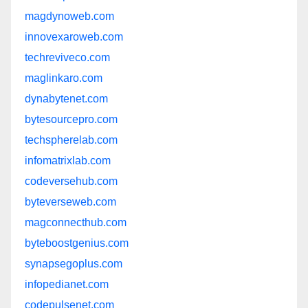
magdynoweb.com
innovexaroweb.com
techreviveco.com
maglinkaro.com
dynabytenet.com
bytesourcepro.com
techspherelab.com
infomatrixlab.com
codeversehub.com
byteverseweb.com
magconnecthub.com
byteboostgenius.com
synapsegoplus.com
infopedianet.com
codepulsenet.com