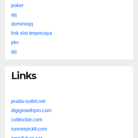
poker
qq
dominoqq
link slot terpercaya
pkv
qq
Links
prada-outlet.net
digigrowthpro.com
colttrickle.com
runnerpickfr.com