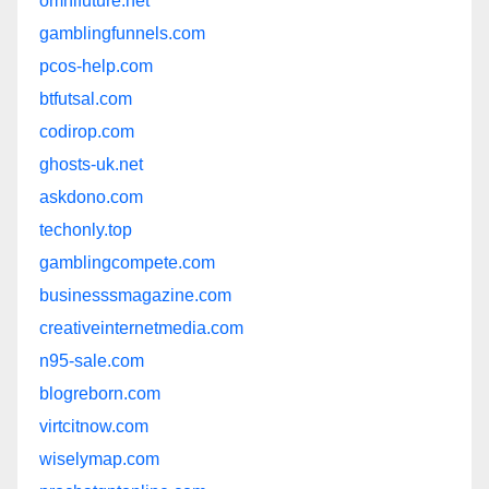
omnifuture.net
gamblingfunnels.com
pcos-help.com
btfutsal.com
codirop.com
ghosts-uk.net
askdono.com
techonly.top
gamblingcompete.com
businesssmagazine.com
creativeinternetmedia.com
n95-sale.com
blogreborn.com
virtcitnow.com
wiselymap.com