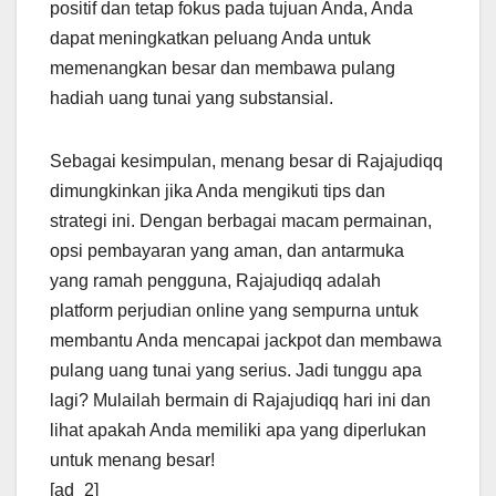
positif dan tetap fokus pada tujuan Anda, Anda
dapat meningkatkan peluang Anda untuk
memenangkan besar dan membawa pulang
hadiah uang tunai yang substansial.
Sebagai kesimpulan, menang besar di Rajajudiqq
dimungkinkan jika Anda mengikuti tips dan
strategi ini. Dengan berbagai macam permainan,
opsi pembayaran yang aman, dan antarmuka
yang ramah pengguna, Rajajudiqq adalah
platform perjudian online yang sempurna untuk
membantu Anda mencapai jackpot dan membawa
pulang uang tunai yang serius. Jadi tunggu apa
lagi? Mulailah bermain di Rajajudiqq hari ini dan
lihat apakah Anda memiliki apa yang diperlukan
untuk menang besar!
[ad_2]