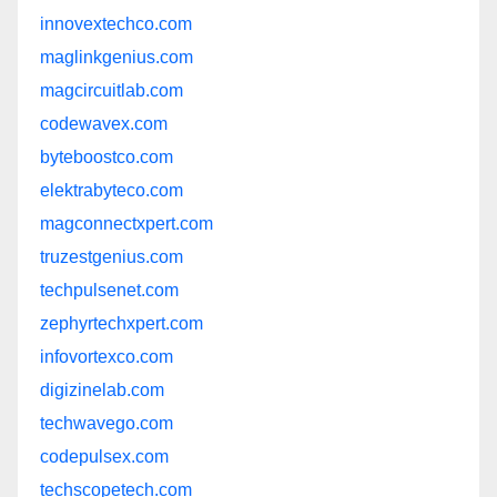
innovextechco.com
maglinkgenius.com
magcircuitlab.com
codewavex.com
byteboostco.com
elektrabyteco.com
magconnectxpert.com
truzestgenius.com
techpulsenet.com
zephyrtechxpert.com
infovortexco.com
digizinelab.com
techwavego.com
codepulsex.com
techscopetech.com