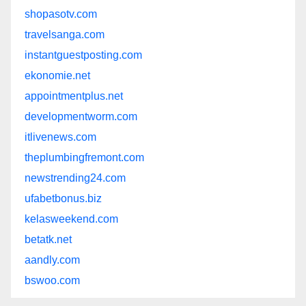
shopasotv.com
travelsanga.com
instantguestposting.com
ekonomie.net
appointmentplus.net
developmentworm.com
itlivenews.com
theplumbingfremont.com
newstrending24.com
ufabetbonus.biz
kelasweekend.com
betatk.net
aandly.com
bswoo.com