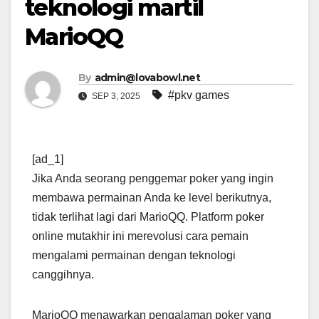
teknologi martil
MarioQQ
By
admin@lovabowl.net
#pkv games
SEP 3, 2025
[ad_1]
Jika Anda seorang penggemar poker yang ingin
membawa permainan Anda ke level berikutnya,
tidak terlihat lagi dari MarioQQ. Platform poker
online mutakhir ini merevolusi cara pemain
mengalami permainan dengan teknologi
canggihnya.
MarioQQ menawarkan pengalaman poker yang