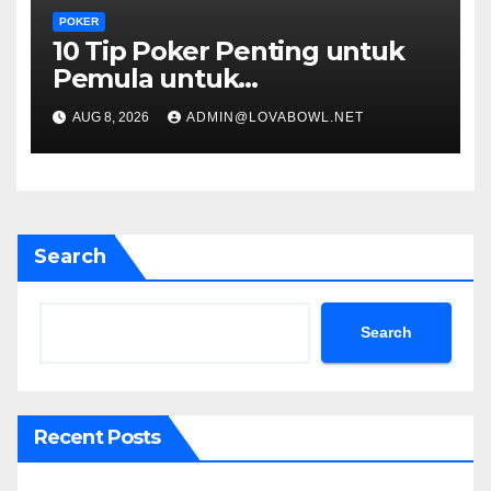
POKER
10 Tip Poker Penting untuk
Pemula untuk
Memenangkan Lebih Banyak
AUG 8, 2026
ADMIN@LOVABOWL.NET
Tangan
Search
Search
Recent Posts