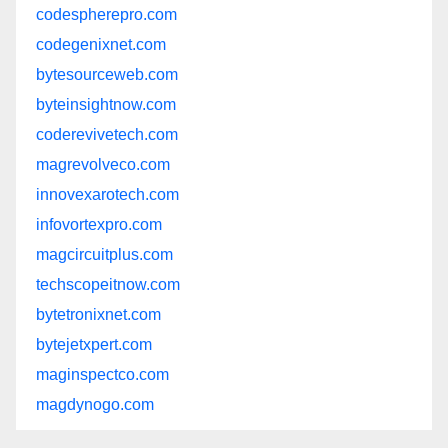
codespherepro.com
codegenixnet.com
bytesourceweb.com
byteinsightnow.com
coderevivetech.com
magrevolveco.com
innovexarotech.com
infovortexpro.com
magcircuitplus.com
techscopeitnow.com
bytetronixnet.com
bytejetxpert.com
maginspectco.com
magdynogo.com