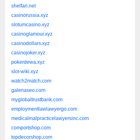
shelfari.net
casinorussia.xyz
slotumcasino.xyz
casinoglamour.xyz
casinodollars.xyz
casinojoker.xyz
pokerdewa.xyz
slot-wiki.xyz
watch2match.com
galenaseo.com
myglobaltrustbank.com
employmentlawlawyergo.com
medicalmalpracticelawyersinc.com
comportshop.com
topdecorshop.com