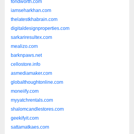
fondworth.com
iamseharkhan.com
thelatestkhabrain.com
digitaldesignproperties.com
sarkariresultex.com
mealizo.com
barknpaws.net
cellostore.info
asmediamaker.com
globalthoughtonline.com
moneiify.com
myyatchrentals.com
shalomcandlestores.com
geekifyit.com
sattamatkaes.com