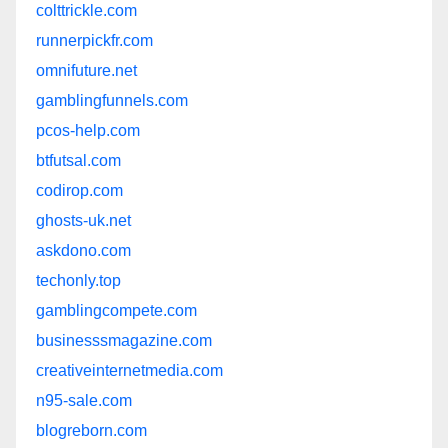
colttrickle.com
runnerpickfr.com
omnifuture.net
gamblingfunnels.com
pcos-help.com
btfutsal.com
codirop.com
ghosts-uk.net
askdono.com
techonly.top
gamblingcompete.com
businesssmagazine.com
creativeinternetmedia.com
n95-sale.com
blogreborn.com