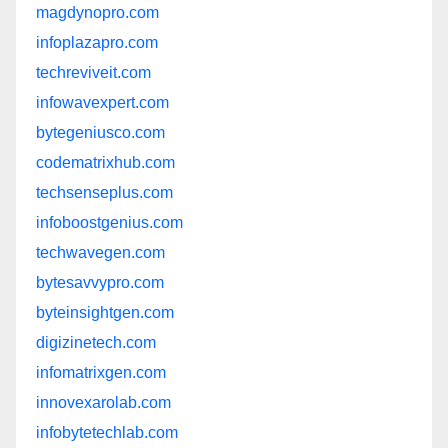
magdynopro.com
infoplazapro.com
techreviveit.com
infowavexpert.com
bytegeniusco.com
codematrixhub.com
techsenseplus.com
infoboostgenius.com
techwavegen.com
bytesavvypro.com
byteinsightgen.com
digizinetech.com
infomatrixgen.com
innovexarolab.com
infobytetechlab.com