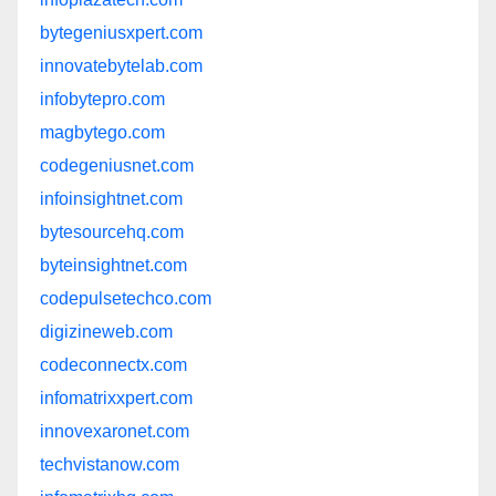
bytegeniusxpert.com
innovatebytelab.com
infobytepro.com
magbytego.com
codegeniusnet.com
infoinsightnet.com
bytesourcehq.com
byteinsightnet.com
codepulsetechco.com
digizineweb.com
codeconnectx.com
infomatrixxpert.com
innovexaronet.com
techvistanow.com