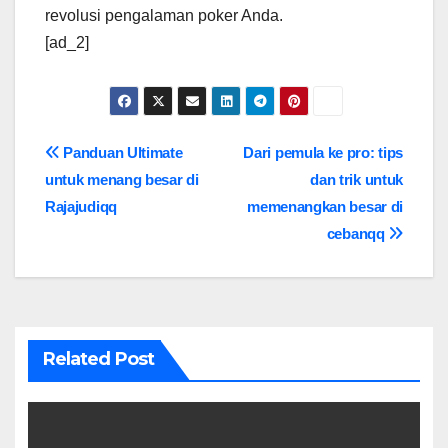
revolusi pengalaman poker Anda.
[ad_2]
Post
Panduan Ultimate
Dari pemula ke pro: tips
untuk menang besar di
dan trik untuk
navigation
Rajajudiqq
memenangkan besar di
cebanqq
Related Post